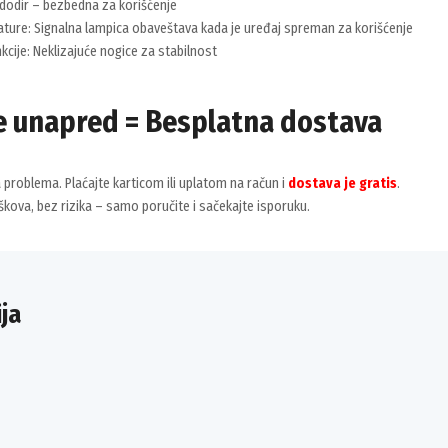
 dodir – bezbedna za korišćenje
ature: Signalna lampica obaveštava kada je uređaj spreman za korišćenje
cije: Neklizajuće nogice za stabilnost
e unapred = Besplatna dostava
problema. Plaćajte karticom ili uplatom na račun i
dostava je gratis
.
kova, bez rizika – samo poručite i sačekajte isporuku.
ja