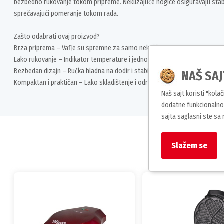
bezbedno rukovanje tokom pripreme. Neklizajuće nogice osiguravaju stab
sprečavajući pomeranje tokom rada.
Zašto odabrati ovaj proizvod?
Brza priprema – Vafle su spremne za samo nekoliko minuta
Lako rukovanje – Indikator temperature i jednostavno korišćenje
Bezbedan dizajn – Ručka hladna na dodir i stabilne neklizajuće nogice
NAŠ SAJ
Kompaktan i praktičan – Lako skladištenje i održavanje
Naš sajt koristi "kola
dodatne funkcionalnos
sajta saglasni ste sa
Slažem se