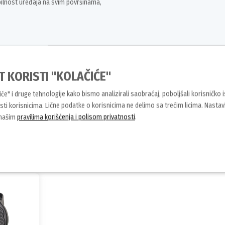
ilnost uređaja na svim površinama,
T KORISTI "KOLAČIĆE"
čiće" i druge tehnologije kako bismo analizirali saobraćaj, poboljšali korisničko 
ti korisnicima. Lične podatke o korisnicima ne delimo sa trećim licima. Nasta
 našim
pravilima korišćenja i polisom privatnosti
.
Slični proizvodi