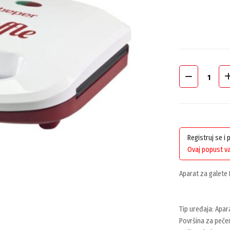
Registruj se i
Ovaj popust va
Aparat za galete
Tip uređaja: Apar
Površina za pečen