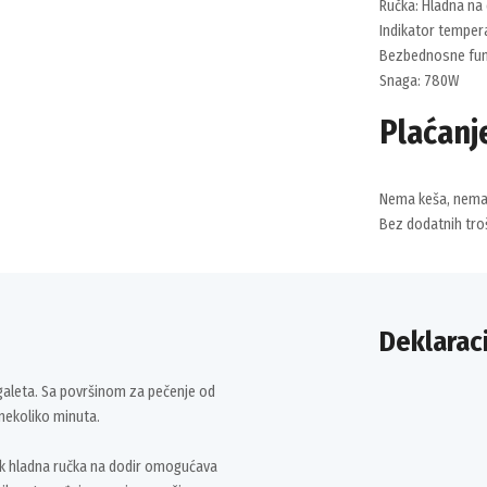
Ručka: Hladna na
Indikator temper
Bezbednosne funk
Snaga: 780W
Plaćanj
Nema keša, nema 
Bez dodatnih troš
Deklaraci
galeta. Sa površinom za pečenje od
 nekoliko minuta.
ok hladna ručka na dodir omogućava