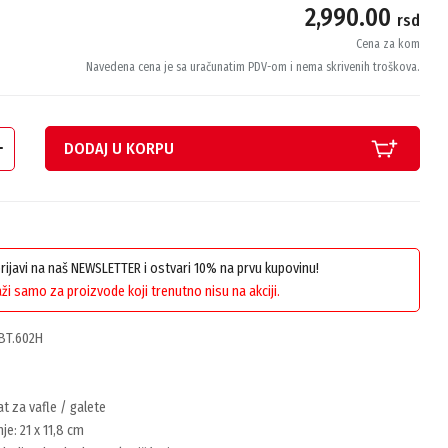
2,990.00
rsd
Cena za kom
Navedena cena je sa uračunatim PDV-om i nema skrivenih troškova.
DODAJ U KORPU
 prijavi na naš NEWSLETTER i ostvari 10% na prvu kupovinu!
ži samo za proizvode koji trenutno nisu na akciji.
 BT.602H
at za vafle / galete
je: 21 x 11,8 cm