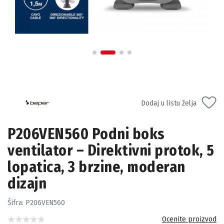
Dodaj u listu želja
P206VEN560 Podni boks
ventilator – Direktivni protok, 5
lopatica, 3 brzine, moderan
dizajn
Šifra:
P206VEN560
Ocenite proizvod