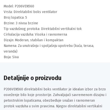
Model: P206VEN560
Vrsta: Direktabilni boks ventilator
Broj lopatica: 5
Brzine: 3 nivoa brzine
Tip vazdušnog protoka: Direktabilni vertikalni tok
Cirkulacija vazduha: Visoka i ravnomerna
Dizajn: Moderan, stabilan i kompaktan
Namena: Za unutrašnju i spoljašnju upotrebu (kuća, terasa,
veranda)
Boja: Siva
Detaljnije o proizvodu
P206VEN560 direktabilni boks ventilator je idealan izbor za brzo
osveženje bilo koje prostorije. Zahvaljujući savremenom dizajnu i
petostrukim lopaticama, obezbeđuje snažan i ravnomeran
protok vazduha u svim pravcima. Njegov direktabilni vertikalni