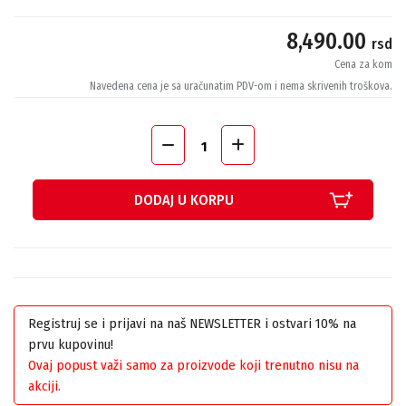
8,490.00
rsd
Cena za kom
Navedena cena je sa uračunatim PDV-om i nema skrivenih troškova.
DODAJ U KORPU
Registruj se i prijavi na naš NEWSLETTER i ostvari 10% na
prvu kupovinu!
Ovaj popust važi samo za proizvode koji trenutno nisu na
akciji.