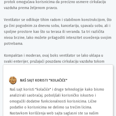
protok omogućava korisnicima da precizno usmere cirkulaciju
vazduha prema željenom pravcu.
Ventilator se odlikuje tihim radom i stabilnom konstrukcijom, što
ga čini pogodnim za dnevnu sobu, kancelariju, spavaću sobu, ali i
spoljne prostore kao što su terasa ili veranda. Sa tri različita
nivoa brzine, lako možete prilagoditi intenzitet osveženja svojim
potrebama.
Kompaktan i moderan, ovaj boks ventilator se lako uklapa u
svaki enterijer, pružajući pouzdanu cirkulaciju vazduha tokom
toplih dana.
Deklaracija
NAŠ SAJT KORISTI "KOLAČIĆE"
Naš sajt koristi "kolačiće" i druge tehnologije kako bismo
Naziv i vrsta robe: Podni ventilator P206VEN560
analizirali saobraćaj, poboljšali korisničko iskustvo i
Model: P206VEN560
omogućili dodatne funkcionalnosti korisnicima. Lične
Zemlja porekla: Poljska
podatke o korisnicima ne delimo sa trećim licima.
Uvoznik: 220b
Nastavkom korišćenja web sajta saglasni ste sa našim
Barkod: 8056420221862