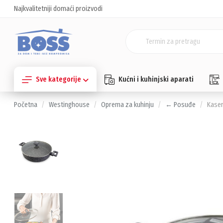
Najkvalitetniji domaći proizvodi
Sve kategorije
Kućni i kuhinjski aparati
Početna
Westinghouse
Oprema za kuhinju
← Posuđe
Kase