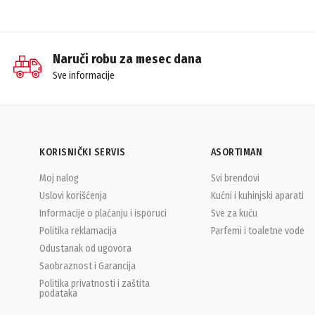
Naruči robu za mesec dana
Sve informacije
KORISNIČKI SERVIS
ASORTIMAN
Moj nalog
Svi brendovi
Uslovi korišćenja
Kućni i kuhinjski aparati
Informacije o plaćanju i isporuci
Sve za kuću
Politika reklamacija
Parfemi i toaletne vode
Odustanak od ugovora
Saobraznost i Garancija
Politika privatnosti i zaštita
podataka