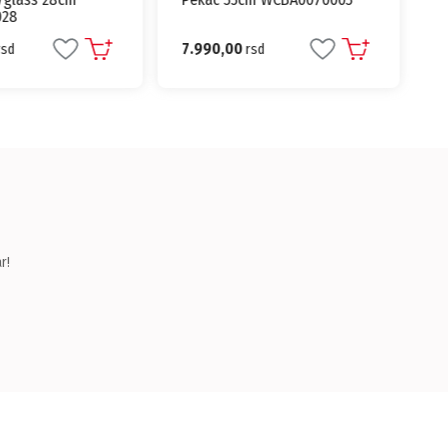
028
7.990,00
rsd
rsd
r!