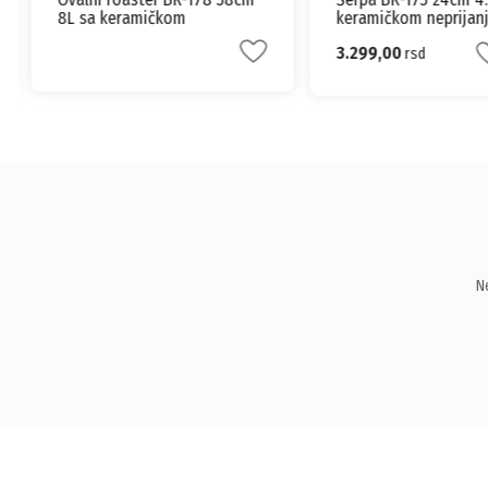
8L sa keramičkom
keramičkom neprijan
neprijanjajućom podlogom
podlogom
3.299,00
rsd
N