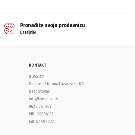
Pronađite svoju prodavnicu
Detaljnije
KONTAKT
BOSS str
Despota Stefana Lazarevića 129
Despotovac
info@boss.co.rs
062 / 262 209
PIB: 101894102
MB: 54494637