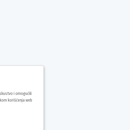
iskustvo i omogućili
vkom korišćenja web