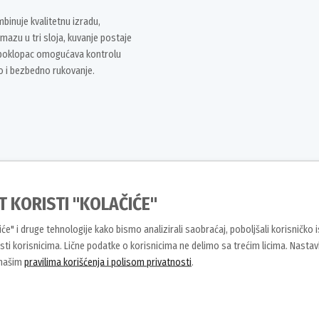
inuje kvalitetnu izradu,
mazu u tri sloja, kuvanje postaje
i poklopac omogućava kontrolu
o i bezbedno rukovanje.
T KORISTI "KOLAČIĆE"
 pod ruku.
čiće" i druge tehnologije kako bismo analizirali saobraćaj, poboljšali korisničko 
ti korisnicima. Lične podatke o korisnicima ne delimo sa trećim licima. Nasta
 našim
pravilima korišćenja i polisom privatnosti
.