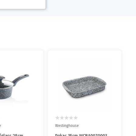
e
Westinghouse
/glass 28cm
Pekac 35cm WCBA0070003