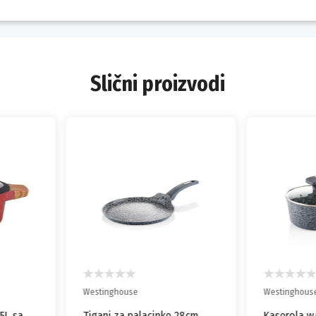
Slični proizvodi
Westinghouse
Westinghous
5L sa
Tiganj za palacinke 28cm
Kaserola w