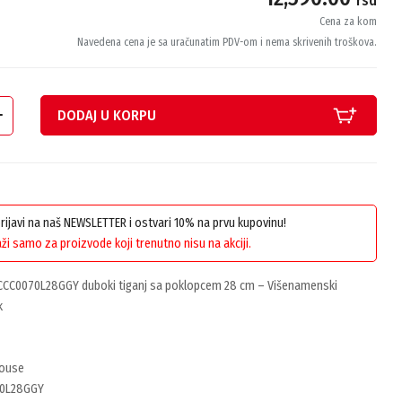
rsd
Cena za kom
Navedena cena je sa uračunatim PDV-om i nema skrivenih troškova.
DODAJ U KORPU
 prijavi na naš NEWSLETTER i ostvari 10% na prvu kupovinu!
ži samo za proizvode koji trenutno nisu na akciji.
CC0070L28GGY duboki tiganj sa poklopcem 28 cm – Višenamenski
k
house
70L28GGY