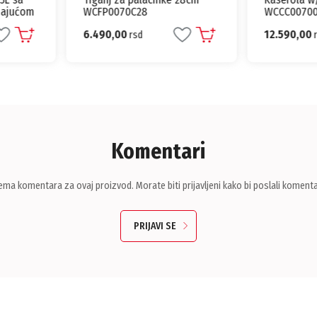
jajućom
WCFP0070C28
WCCC0070
6.490,00
12.590,00
rsd
Komentari
ema komentara za ovaj proizvod. Morate biti prijavljeni kako bi poslali komenta
PRIJAVI SE