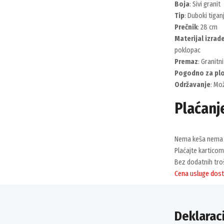
Boja
: Sivi granit
Tip
: Duboki tiga
Prečnik
: 28 cm
Materijal izrad
poklopac
Premaz
: Granitn
Pogodno za pl
Održavanje
: Mo
Plaćanj
Nema keša nema 
Plaćajte karticom
Bez dodatnih troš
Cena usluge dost
Deklaraci