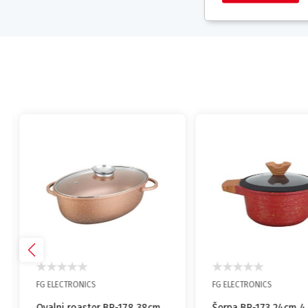
FG ELECTRONICS
FG ELECTRONICS
Ovalni roaster BR-178 38cm
Šerpa BR-173 24cm 4.