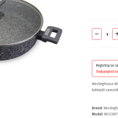
Registruj se i
Ovaj popust va
Westinghouse WC
kuhinjski savezni
Brend
: Westing
Model
: WCCC00