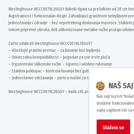
Westinghouse WCCC0070L28GGY duboki tiganj sa prečnikom od 28 cm komb
dugotrajnost i funkcionalan dizajn. Zahvaljujući granitnom nelepljivom pre
jednostavnije i zdravije – bez nepotrebnog dodavanja masnoće. Staklen
tokom pripreme obroka, dok silikonizovane metalne ručke pružaju udobn
Zašto odabrati Westinghouse WCCC0070L28GGY?
– Višeslojni granitni premaz – za kuvanje bez lepljenja
– Univerzalna kompatibilnost – pogodan za sve vrste ploča
– Ergonomske silikonske ručke – sigurno i udobno rukovanje
– Stakleni poklopac – kontrola kuvanja bez gubitka toplote
– Jednostavno održavanje – periv u mašini za sudove
NAŠ SAJ
Westinghouse WCCC0070L28GGY – kada stil, praktičnost i kvalitet idu ruku
Naš sajt koristi "kola
dodatne funkcionalnos
sajta saglasni ste sa
Slažem se