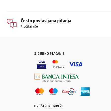
Često postavljana pitanja
Pročitaj više
SIGURNO PLAĆANJE
DRUŠTVENE MREŽE