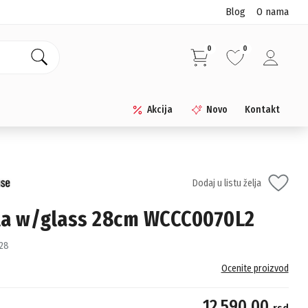
Blog
O nama
0
0
Akcija
Novo
Kontakt
Dodaj u listu želja
la w/glass 28cm WCCC0070L2
28
Ocenite proizvod
12,590.00