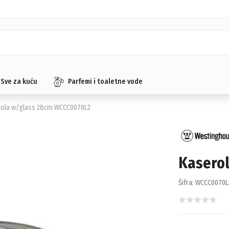
Sve za kuću
Parfemi i toaletne vode
rola w/glass 28cm WCCC0070L2
Kasero
Šifra:
WCCC0070L