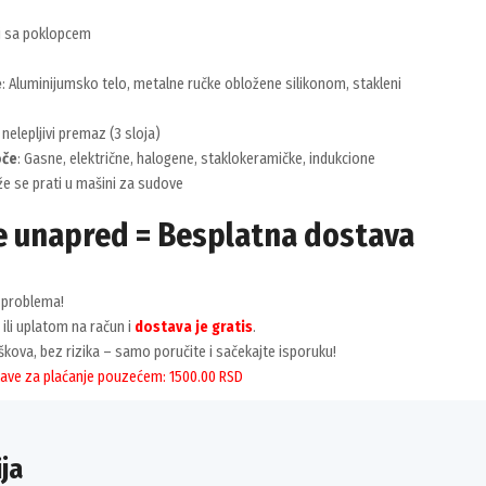
nj sa poklopcem
e
: Aluminijumsko telo, metalne ručke obložene silikonom, stakleni
i nelepljivi premaz (3 sloja)
oče
: Gasne, električne, halogene, staklokeramičke, indukcione
že se prati u mašini za sudove
e unapred = Besplatna dostava
problema!
 ili uplatom na račun i
dostava je gratis
.
kova, bez rizika – samo poručite i sačekajte isporuku!
ave za plaćanje pouzećem: 1500.00 RSD
ja