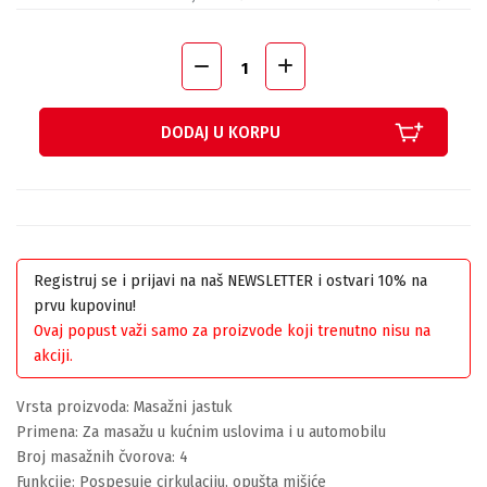
DODAJ U KORPU
Registruj se i prijavi na naš NEWSLETTER i ostvari 10% na
prvu kupovinu!
Ovaj popust važi samo za proizvode koji trenutno nisu na
akciji.
Vrsta proizvoda: Masažni jastuk
Primena: Za masažu u kućnim uslovima i u automobilu
Broj masažnih čvorova: 4
Funkcije: Pospesuje cirkulaciju, opušta mišiće