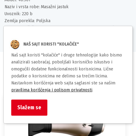
Naziv i vrsta robe: Masažni jastuk
Uvoznik: 220 b
Zemlja porekla: Poljska
Prava potrošača: Zagarantovana sva prava po osnovu Zakona o
zaštiti potrošača
NAŠ SAJT KORISTI "KOLAČIĆE"
Naš sajt koristi "kolačiće" i druge tehnologije kako bismo
analizirali saobraćaj, poboljšali korisničko iskustvo i
omogućili dodatne funkcionalnosti korisnicima. Lične
podatke o korisnicima ne delimo sa trećim licima.
Slični proizvodi
Nastavkom korišćenja web sajta saglasni ste sa našim
pravilima korišćenja i polisom privatnosti
.
Slažem se