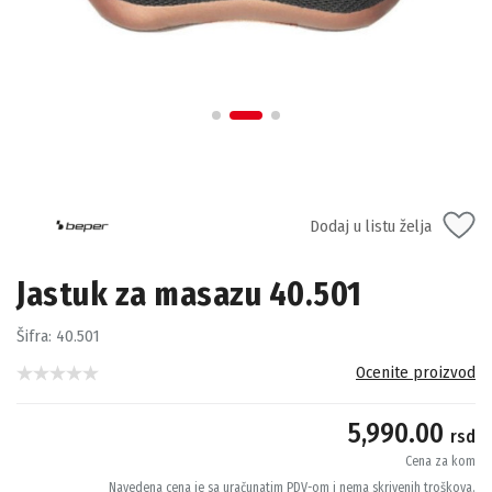
Dodaj u listu želja
Jastuk za masazu 40.501
Šifra:
40.501
Ocenite proizvod
5,990.00
rsd
Cena za kom
Navedena cena je sa uračunatim PDV-om i nema skrivenih troškova.