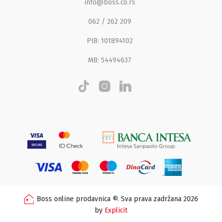
info@boss.co.rs
062 / 262 209
PIB: 101894102
MB: 54494637
Boss online prodavnica ©. Sva prava zadržana 2026
by
Explicit