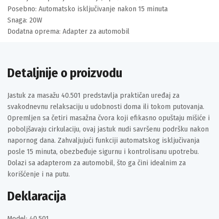
Posebno: Automatsko isključivanje nakon 15 minuta
Snaga: 20W
Dodatna oprema: Adapter za automobil
Detaljnije o proizvodu
Jastuk za masažu 40.501 predstavlja praktičan uređaj za
svakodnevnu relaksaciju u udobnosti doma ili tokom putovanja.
Opremljen sa četiri masažna čvora koji efikasno opuštaju mišiće i
poboljšavaju cirkulaciju, ovaj jastuk nudi savršenu podršku nakon
napornog dana. Zahvaljujući funkciji automatskog isključivanja
posle 15 minuta, obezbeđuje sigurnu i kontrolisanu upotrebu.
Dolazi sa adapterom za automobil, što ga čini idealnim za
korišćenje i na putu.
Deklaracija
Model: 40.501