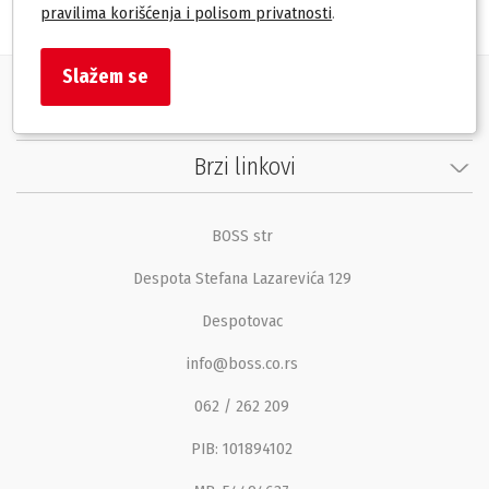
pravilima korišćenja i polisom privatnosti
.
Slažem se
Korisnički servis
Brzi linkovi
BOSS str
Despota Stefana Lazarevića 129
Despotovac
info@boss.co.rs
062 / 262 209
PIB: 101894102