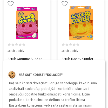
Scrub Daddy
Scrub Daddy
Scrub Mommy Sunđer –
Scrub Daddy Sunđer –
Dvostrani Čistač i
Original FlexTexture,
Sunđer za
Univerzalni Sunđer za
440,00
440,00
Višenamensko Čišćenje
rsd
Višekratnu Upotrebu
rsd
NAŠ SAJT KORISTI "KOLAČIĆE"
bez Ogrebotina
Naš sajt koristi "kolačiće" i druge tehnologije kako bismo
analizirali saobraćaj, poboljšali korisničko iskustvo i
omogućili dodatne funkcionalnosti korisnicima. Lične
podatke o korisnicima ne delimo sa trećim licima.
1
Nastavkom korišćenja web sajta saglasni ste sa našim