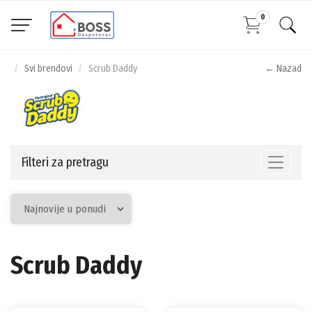
0
Svi brendovi
Scrub Daddy
← Nazad
Filteri za pretragu
Toggle n
Scrub Daddy