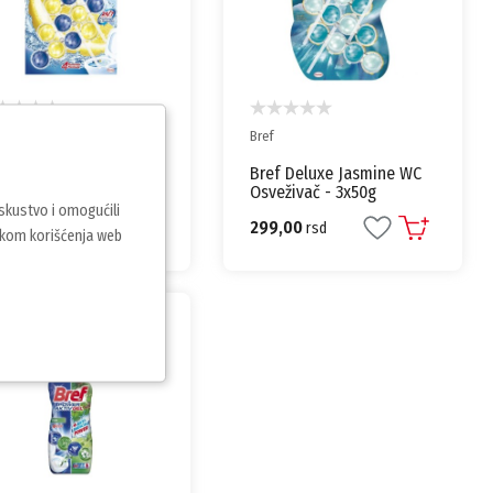
f
Bref
ef Power Aktiv Lemon
Bref Deluxe Jasmine WC
1 WC osveživač – 3×50g
Osveživač - 3x50g
iskustvo i omogućili
0,00
299,00
rsd
rsd
vkom korišćenja web