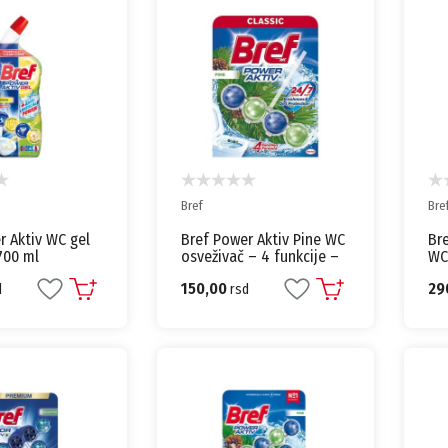
Bref
Bre
r Aktiv WC gel
Bref Power Aktiv Pine WC
Bre
700 ml
osveživač – 4 funkcije –
WC
50g
150,00
29
d
rsd