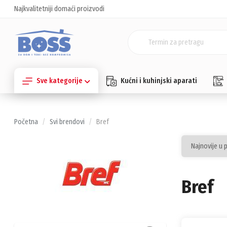
Najkvalitetniji domaći proizvodi
Sve kategorije
Kućni i kuhinjski aparati
Početna
Svi brendovi
Bref
Bref