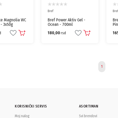
Bref
Bre
xe Magnolia WC
Bref Power Aktiv Gel -
Bre
 - 3x50g
Ocean - 700ml
Pi
180,00
16
d
rsd
1
KORISNIČKI SERVIS
ASORTIMAN
Moj nalog
Svi brendovi