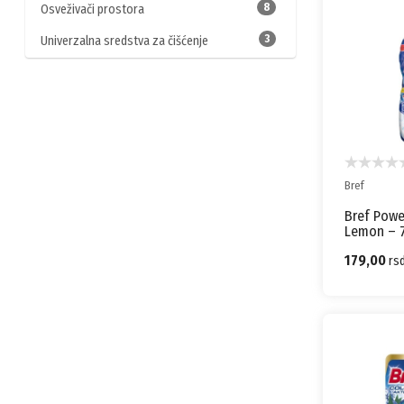
8
Osveživači prostora
3
Univerzalna sredstva za čišćenje
Bref
Bref Powe
Lemon – 
179,00
rs