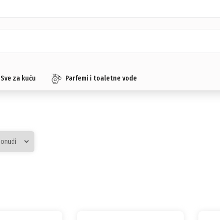
Sve za kuću
Parfemi i toaletne vode