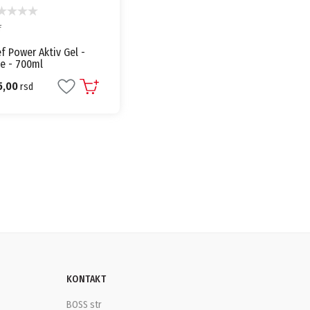
f
f Power Aktiv Gel -
ne - 700ml
5,00
rsd
KONTAKT
BOSS str