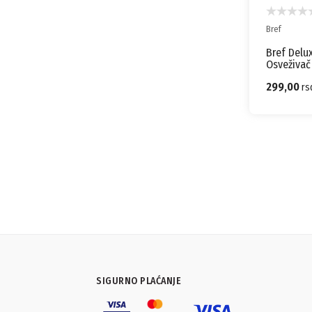
Bref
Bref Delu
Osveživač
299,00
rs
SIGURNO PLAĆANJE