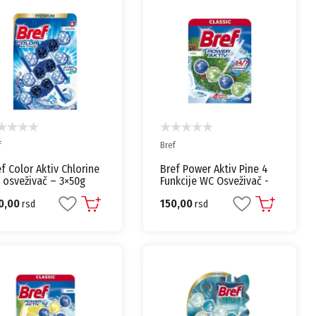
f
Bref
f Color Aktiv Chlorine
Bref Power Aktiv Pine 4
 osveživač – 3×50g
Funkcije WC Osveživač -
50g
0,00
150,00
rsd
rsd