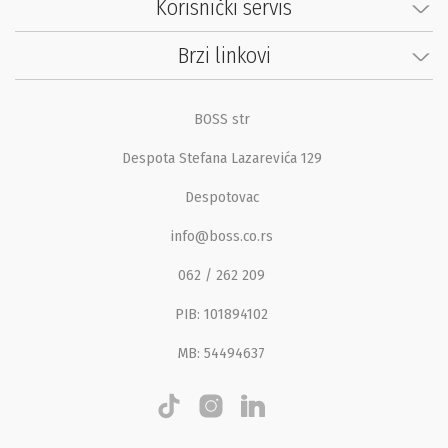
Korisnički servis
Brzi linkovi
BOSS str
Despota Stefana Lazarevića 129
Despotovac
info@boss.co.rs
062 / 262 209
PIB: 101894102
MB: 54494637