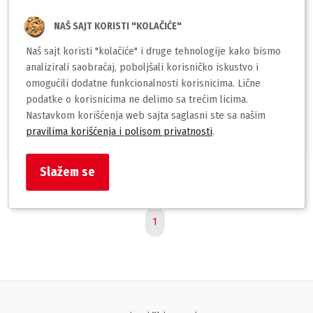
NAŠ SAJT KORISTI "KOLAČIĆE"
Naš sajt koristi "kolačiće" i druge tehnologije kako bismo
analizirali saobraćaj, poboljšali korisničko iskustvo i
BIO-CARE
BIO-CARE
omogućili dodatne funkcionalnosti korisnicima. Lične
podatke o korisnicima ne delimo sa trećim licima.
Bio Care antibakterijska
Bio Care četkica za zube
četkica za zube – Gold –
Silver – Medium Soft – 1
Nastavkom korišćenja web sajta saglasni ste sa našim
Medium Soft
kom – 0.05kg
pravilima korišćenja i polisom privatnosti
.
210,00
210,00
rsd
rsd
Slažem se
1