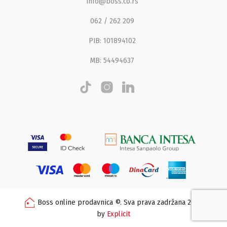
info@boss.co.rs
062 / 262 209
PIB: 101894102
MB: 54494637
Boss online prodavnica ©. Sva prava zadržana 2026
by
Explicit