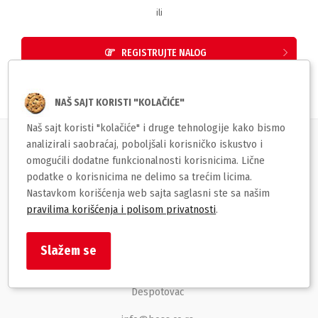
ili
REGISTRUJTE NALOG
NAŠ SAJT KORISTI "KOLAČIĆE"
Naš sajt koristi "kolačiće" i druge tehnologije kako bismo
analizirali saobraćaj, poboljšali korisničko iskustvo i
Korisnički servis
omogućili dodatne funkcionalnosti korisnicima. Lične
podatke o korisnicima ne delimo sa trećim licima.
Brzi linkovi
Nastavkom korišćenja web sajta saglasni ste sa našim
pravilima korišćenja i polisom privatnosti
.
BOSS str
Slažem se
Despota Stefana Lazarevića 129
Despotovac