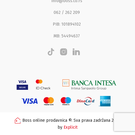
info@boss.co.rs
062 / 262 209
PIB: 101894102
MB: 54494637
Boss online prodavnica ©. Sva prava zadržana 2026
by
Explicit