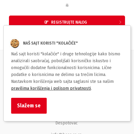
ili
REGISTRUJTE NALOG
NAŠ SAJT KORISTI "KOLAČIĆE"
Naš sajt koristi "kolačiće" i druge tehnologije kako bismo
analizirali saobraćaj, poboljšali korisničko iskustvo i
Korisnički servis
omogućili dodatne funkcionalnosti korisnicima. Lične
podatke o korisnicima ne delimo sa trećim licima.
Brzi linkovi
Nastavkom korišćenja web sajta saglasni ste sa našim
pravilima korišćenja i polisom privatnosti
.
BOSS str
Slažem se
Despota Stefana Lazarevića 129
Despotovac