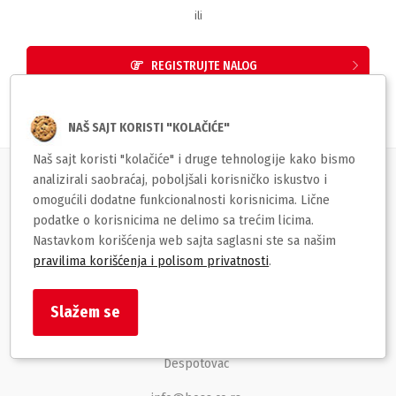
ili
REGISTRUJTE NALOG
NAŠ SAJT KORISTI "KOLAČIĆE"
Naš sajt koristi "kolačiće" i druge tehnologije kako bismo
analizirali saobraćaj, poboljšali korisničko iskustvo i
Korisnički servis
omogućili dodatne funkcionalnosti korisnicima. Lične
podatke o korisnicima ne delimo sa trećim licima.
Brzi linkovi
Nastavkom korišćenja web sajta saglasni ste sa našim
pravilima korišćenja i polisom privatnosti
.
BOSS str
Slažem se
Despota Stefana Lazarevića 129
Despotovac