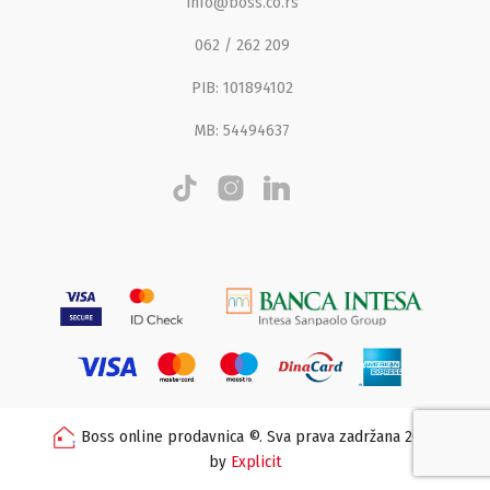
info@boss.co.rs
062 / 262 209
PIB: 101894102
MB: 54494637
Boss online prodavnica ©. Sva prava zadržana 2026
by
Explicit