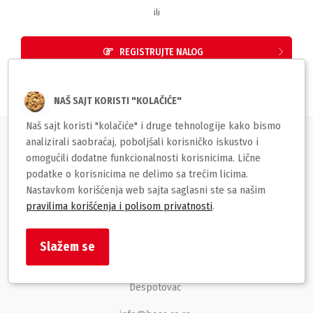
ili
REGISTRUJTE NALOG
NAŠ SAJT KORISTI "KOLAČIĆE"
Naš sajt koristi "kolačiće" i druge tehnologije kako bismo
analizirali saobraćaj, poboljšali korisničko iskustvo i
Korisnički servis
omogućili dodatne funkcionalnosti korisnicima. Lične
podatke o korisnicima ne delimo sa trećim licima.
Brzi linkovi
Nastavkom korišćenja web sajta saglasni ste sa našim
pravilima korišćenja i polisom privatnosti
.
BOSS str
Slažem se
Despota Stefana Lazarevića 129
Despotovac