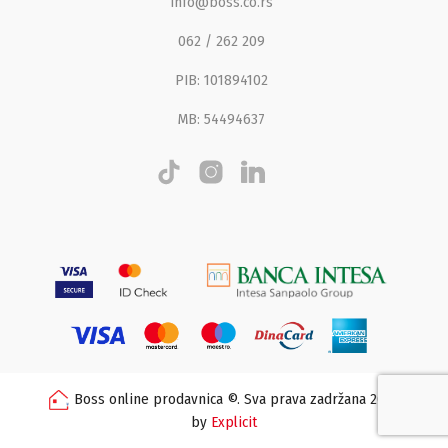
info@boss.co.rs
062 / 262 209
PIB: 101894102
MB: 54494637
Boss online prodavnica ©. Sva prava zadržana 2026
by
Explicit