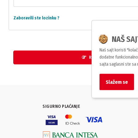
Zaboravili ste lozinku ?
NAŠ SAJ
ili
Naš sajt koristi "kola
dodatne funkcionalnos
REGISTRUJTE NALOG
sajta saglasni ste sa
Slažem se
SIGURNO PLAĆANJE