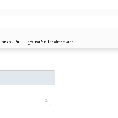
Sve za kuću
Parfemi i toaletne vode